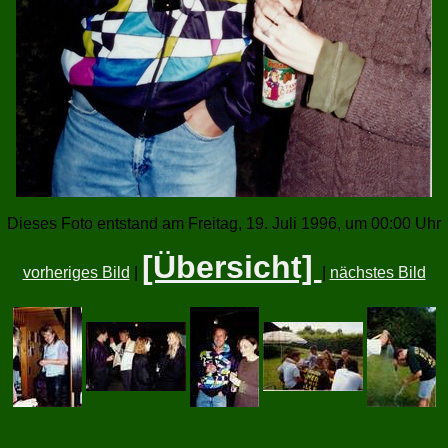
Dieses Foto entstand am Freitag, 19. Juli 1996, um 00:00 Uhr
[Übersicht]
vorheriges Bild
|
|
nächstes Bild