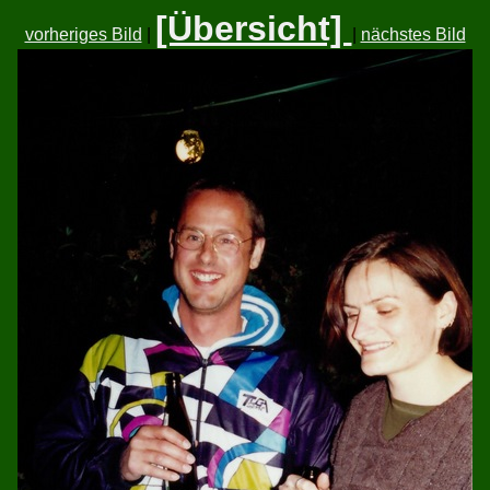
[Übersicht]
vorheriges Bild
|
|
nächstes Bild